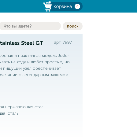
корзина
0
поиск
ainless Steel GT
арт. 7997
ересная и практичная модель Jotter
вать на ходу и любит простые, но
й пишущий узел обеспечивает
сочетании с легендарным зажимом
ая нержавеющая сталь.
ая сталь.