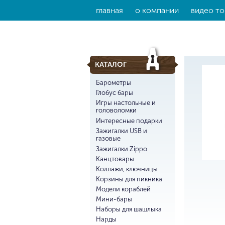
главная
о компании
видео то
КАТАЛОГ
Барометры
Глобус бары
Игры настольные и
головоломки
Интересные подарки
Зажигалки USB и
газовые
Зажигалки Zippo
Канцтовары
Коллажи, ключницы
Корзины для пикника
Модели кораблей
Мини-бары
Наборы для шашлыка
Нарды