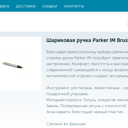
вара
доставка
скидки
контакты
Шариковая ручка Parker IM Brus
Благодаря превосходному выбору различн
отделки ручка Parker IM подойдет практич
настроению. Комфорт, простота и высокая
современной сужающейся к концу формой
металлической отделки создают актуальный
Инструмент для письма, линия письма - ср
подарочной упаковке.
Материал корпуса: Латунь, покрытая лако
Зажим: Полированная латунь с позолотой;
Зона захвата: Блестящий черный пластик.
Сделано во франции