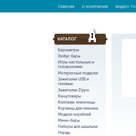
главная
о компании
видео то
КАТАЛОГ
Барометры
Глобус бары
Игры настольные и
головоломки
Интересные подарки
Зажигалки USB и
газовые
Зажигалки Zippo
Канцтовары
Коллажи, ключницы
Корзины для пикника
Модели кораблей
Мини-бары
Наборы для шашлыка
Нарды