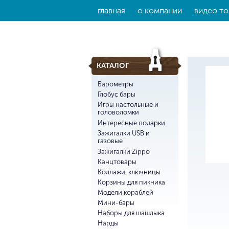
главная
о компании
видео то
КАТАЛОГ
Барометры
Глобус бары
Игры настольные и
головоломки
Интересные подарки
Зажигалки USB и
газовые
Зажигалки Zippo
Канцтовары
Коллажи, ключницы
Корзины для пикника
Модели кораблей
Мини-бары
Наборы для шашлыка
Нарды