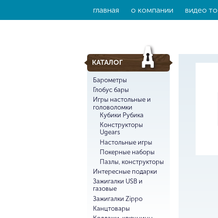
главная
о компании
видео то
КАТАЛОГ
Барометры
Глобус бары
Игры настольные и
головоломки
Кубики Рубика
Конструкторы
Ugears
Настольные игры
Покерные наборы
Пазлы, конструкторы
Интересные подарки
Зажигалки USB и
газовые
Зажигалки Zippo
Канцтовары