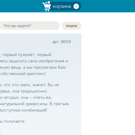
корзина
0
поиск
арт. 8609
, первый пулемёт, первый
ясь защитить свои изобретения и
ёжную вещь, а мы предлагаем Вам
собственный криптекс!
, что это мало, значит, Вы не
ервых, она традиционно
о-вторых, она – опять же,
натуральной древесины. В-третьих,
 доступных комбинаций!
ы получаете:
;