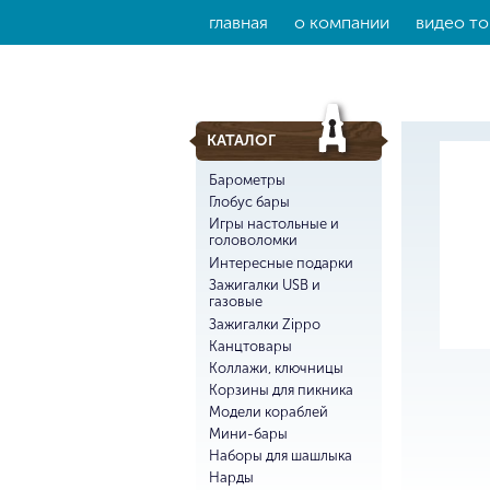
главная
о компании
видео то
КАТАЛОГ
Барометры
Глобус бары
Игры настольные и
головоломки
Интересные подарки
Зажигалки USB и
газовые
Зажигалки Zippo
Канцтовары
Коллажи, ключницы
Корзины для пикника
Модели кораблей
Мини-бары
Наборы для шашлыка
Нарды