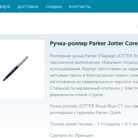
вара
доставка
скидки
контакты
Ручка-роллер Parker Jotter Core
Роллерная ручка Parker (Паркер) JOTTER Ro
лаконичное выполнение. Идеально подход
использования. Корпус изготовлен из не
матовым лаком в благородном темно-синем
изготовлена из сверхпрочного черного пл
Стальной полированный колпачок с блест
фирменном клипе-стреле.
Ручка-роллер JOTTER Royal Blue CT поста
роллерным стержнем Parker Quink.
Тонкая линия письма – F (толщина = 0,5 мм
Сделано во Франции.