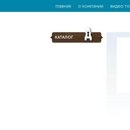
главная
о компании
видео то
КАТАЛОГ