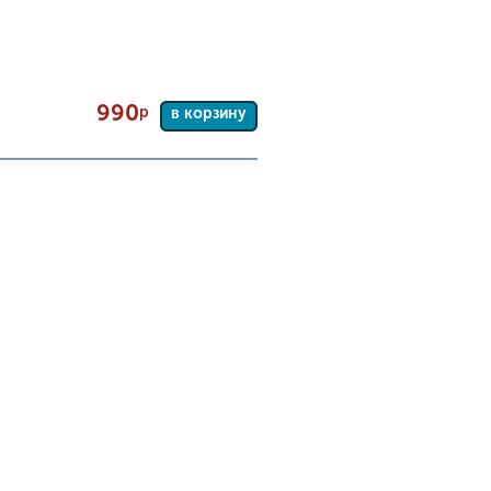
990
р
в корзину