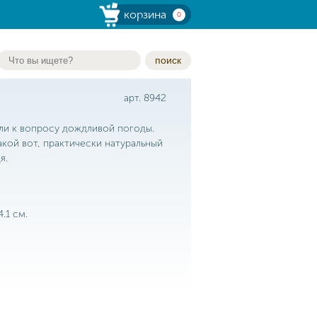
корзина
0
поиск
арт. 8942
ли к вопросу дождливой погоды.
акой вот, практически натуральный
я.
.1 см.