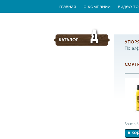
главная
о компании
видео то
КАТАЛОГ
УПОР
По ал
СОРТИ
Зонт в 
в ко