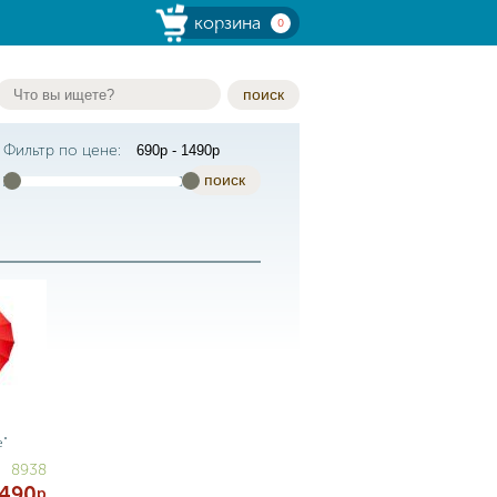
корзина
0
поиск
Фильтр по цене:
поиск
е"
8938
490
р