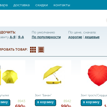
вара
доставка
скидки
контакты
ЯДОЧИТЬ:
По умолчанию
По цене, сначала:
фавиту
А-Я
|
Я-А
По популярности
дорогие
|
дешевые
РОВАТЬ ТОВАР:
бутылке
Зонт "Банан"
Зонт трость"Сердц
8943
8942
рзину
в корзину
в корзину
690
990
1
р
р