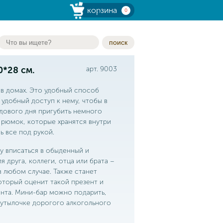
корзина
0
поиск
0*28 см.
арт. 9003
 в домах. Это удобный способ
 удобный доступ к нему, чтобы в
дового дня пригубить немного
х рюмок, которые хранятся внутри
ь все под рукой.
у вписаться в обыденный и
 друга, коллеги, отца или брата –
в любом случае. Также станет
оторый оценит такой презент и
ента. Мини-бар можно подарить,
 бутылочке дорогого алкогольного