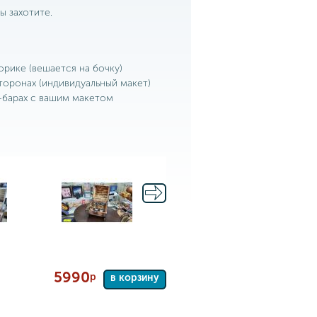
ы захотите.
орике (вешается на бочку)
сторонах (индивидуальный макет)
х-барах с вашим макетом
5990
р
в корзину