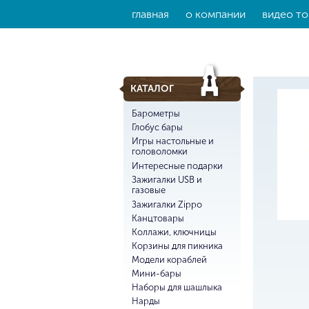
главная
о компании
видео то
КАТАЛОГ
Барометры
Глобус бары
Игры настольные и
головоломки
Интересные подарки
Зажигалки USB и
газовые
Зажигалки Zippo
Канцтовары
Коллажи, ключницы
Корзины для пикника
Модели кораблей
Мини-бары
Наборы для шашлыка
Нарды