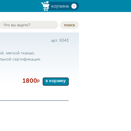
корзина
0
поиск
арт. 9343
ой, мягкой тканью.
льной сертификации.
1800
р
в корзину