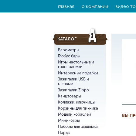
главная
о компании
видео то
КАТАЛОГ
Барометры
Глобус бары
Игры настольные и
головоломки
Интересные подарки
Зажигалки USB и
газовые
Зажигалки Zippo
Канцтовары
Коллажи, ключницы
Корзины для пикника
Модели кораблей
ВЫ П
Мини-бары
Наборы для шашлыка
Нарды