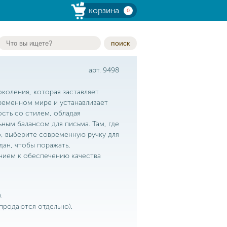
корзина
0
поиск
арт. 9498
коления, которая заставляет
временном мире и устанавливает
сть со стилем, обладая
ым балансом для письма. Там, где
о, выберите современную ручку для
ан, чтобы поражать,
ением к обеспечению качества
.
продаются отдельно).