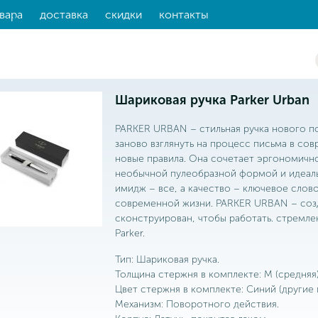
вара
доставка
скидки
контакты
Шариковая ручка Parker Urban
PARKER URBAN – стильная ручка нового по
заново взглянуть на процесс письма в со
новые правила. Она сочетает эргономично
необычной пулеобразной формой и идеальн
имидж – все, а качество – ключевое слов
современной жизни. PARKER URBAN – созд
сконструирован, чтобы работать. стремл
Parker.
Тип: Шариковая ручка.
Толщина стержня в комплекте: М (средняя)
Цвет стержня в комплекте: Синий (другие 
Механизм: Поворотного действия.