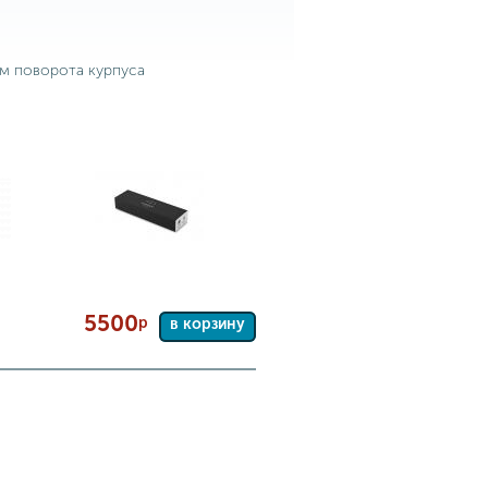
м поворота курпуса
5500
р
в корзину