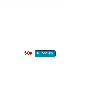
50
р
в корзину