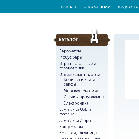
главная
о компании
видео то
КАТАЛОГ
Барометры
Глобус бары
Игры настольные и
головоломки
Интересные подарки
Копилки и книги
сейфы
Морская тематика
Свечи и аромалампы
Электроника
Зажигалки USB и
газовые
Зажигалки Zippo
Канцтовары
Коллажи, ключницы