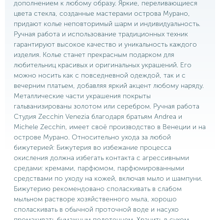
дополнением к любому образу. Яркие, переливающиеся
цвета стекла, созданные мастерами острова Мурано,
придают колье неповторимый шарм и индивидуальность.
Ручная работа и использование традиционных техник
гарантируют высокое качество и уникальность каждого
изделия. Колье станет прекрасным подарком для
любительниц красивых и оригинальных украшений. Его
можно носить как с повседневной одеждой, так и с
вечерним платьем, добавляя яркий акцент любому наряду.
Металлические части украшения покрыты
гальванизированы золотом или серебром. Ручная работа
Студия Zecchin Venezia благодаря братьям Andrea и
Michele Zecchin, имеет своё производство в Венеции и на
острове Мурано. Относительно ухода за любой
бижутерией: Бижутерия во избежание процесса
окисления должна избегать контакта с агрессивными
средами: кремами, парфюмом, парфюмированными
средствами по уходу на кожей, включая мыло и шампуни.
Бижутерию рекомендовано споласкивать в слабом
мыльном растворе хозяйственного мыла, хорошо
споласкивать в обычной проточной воде и насухо
промакивать бумажным полотенцем. Хранить в сухом