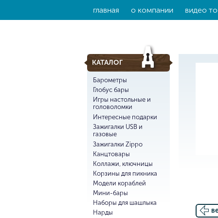
главная
о компании
видео то
КАТАЛОГ
Барометры
Глобус бары
Игры настольные и
головоломки
Интересные подарки
Зажигалки USB и
газовые
Зажигалки Zippo
Канцтовары
Коллажи, ключницы
Корзины для пикника
Модели кораблей
Мини-бары
Наборы для шашлыка
в
Нарды