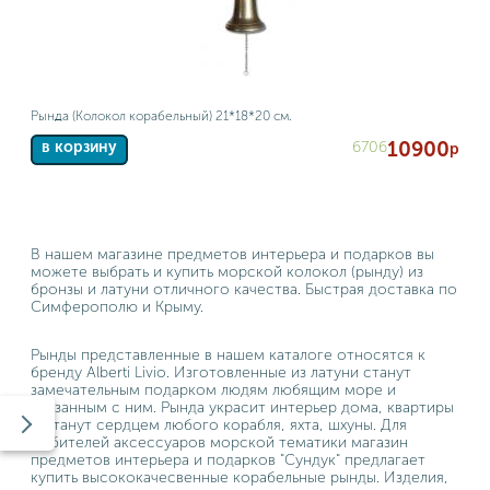
Рында (Колокол корабельный) 21*18*20 см.
10900
6706
в корзину
р
В нашем магазине предметов интерьера и подарков вы
можете выбрать и купить морской колокол (рынду) из
бронзы и латуни отличного качества. Быстрая доставка по
Симферополю и Крыму.
Рынды представленные в нашем каталоге относятся к
бренду Alberti Livio. Изготовленные из латуни станут
замечательным подарком людям любящим море и
связанным с ним. Рында украсит интерьер дома, квартиры
и станут сердцем любого корабля, яхта, шхуны. Для
любителей аксессуаров морской тематики магазин
предметов интерьера и подарков "Сундук" предлагает
купить высококачесвенные корабельные рынды. Изделия,