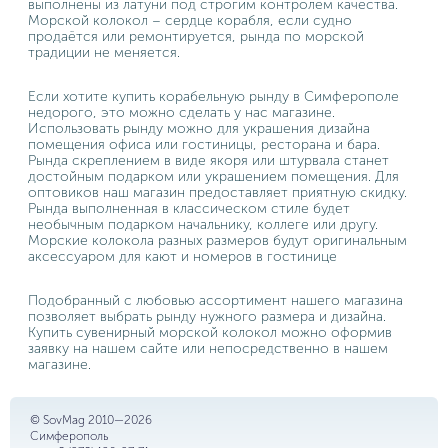
выполнены из латуни под строгим контролем качества.
Морской колокол – сердце корабля, если судно
продаётся или ремонтируется, рында по морской
традиции не меняется.
Если хотите купить корабельную рынду в Симферополе
недорого, это можно сделать у нас магазине.
Использовать рынду можно для украшения дизайна
помещения офиса или гостиницы, ресторана и бара.
Рында скреплением в виде якоря или штурвала станет
достойным подарком или украшением помещения. Для
оптовиков наш магазин предоставляет приятную скидку.
Рында выполненная в классическом стиле будет
необычным подарком начальнику, коллеге или другу.
Морские колокола разных размеров будут оригинальным
аксессуаром для кают и номеров в гостинице
Подобранный с любовью ассортимент нашего магазина
позволяет выбрать рынду нужного размера и дизайна.
Купить сувенирный морской колокол можно оформив
заявку на нашем сайте или непосредственно в нашем
магазине.
© SovMag 2010—2026
Симферополь