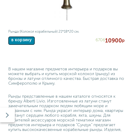
Рында (Колокол корабельный) 21*18*20 см.
10900
6706
в корзину
р
В нашем магазине предметов интерьера и подарков вы
можете выбрать и купить морской колокол (рынду) из
бронзы и латуни отличного качества. Быстрая доставка по
Симферополю и Крыму.
Рынды представленные в нашем каталоге относятся к
бренду Alberti Livio. Изготовленные из латуни станут
замечательным подарком людям любящим море и
связанным с ним. Рында украсит интерьер дома, квартиры
и станут сердцем любого корабля, яхта, шхуны. Для
любителей аксессуаров морской тематики магазин
предметов интерьера и подарков "Сундук" предлагает
купить высококачесвенные корабельные рынды. Изделия,