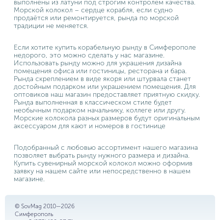
выполнены из латуни под строгим контролем качества.
Морской колокол – сердце корабля, если судно
продаётся или ремонтируется, рында по морской
традиции не меняется.
Если хотите купить корабельную рынду в Симферополе
недорого, это можно сделать у нас магазине.
Использовать рынду можно для украшения дизайна
помещения офиса или гостиницы, ресторана и бара.
Рында скреплением в виде якоря или штурвала станет
достойным подарком или украшением помещения. Для
оптовиков наш магазин предоставляет приятную скидку.
Рында выполненная в классическом стиле будет
необычным подарком начальнику, коллеге или другу.
Морские колокола разных размеров будут оригинальным
аксессуаром для кают и номеров в гостинице
Подобранный с любовью ассортимент нашего магазина
позволяет выбрать рынду нужного размера и дизайна.
Купить сувенирный морской колокол можно оформив
заявку на нашем сайте или непосредственно в нашем
магазине.
© SovMag 2010—2026
Симферополь