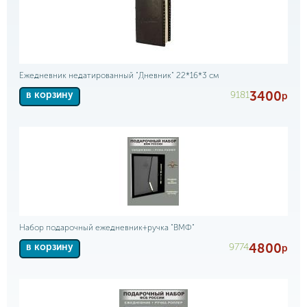
Ежедневник недатированный "Дневник" 22*16*3 см
3400
9181
в корзину
р
Набор подарочный ежедневник+ручка "ВМФ"
4800
9774
в корзину
р