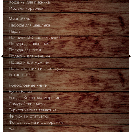
Корзины для пикника
Модели кораблей
Мини-бары
Наборы для шашлыка
Нарды
Ночники (3D светильники)
Посуда для алкоголя
Посуда для кухни
Подарки для женщин
Подарки для мужчин
Подстаканники и аксессуары
Ретро стиль
Родословные книги
Ручки Parker
Рынды (Колокола морские)
Самурайские мечи
Туристическая тематика
Фигурки и статуэтки
Фотоальбомы и фоторамки
Часы