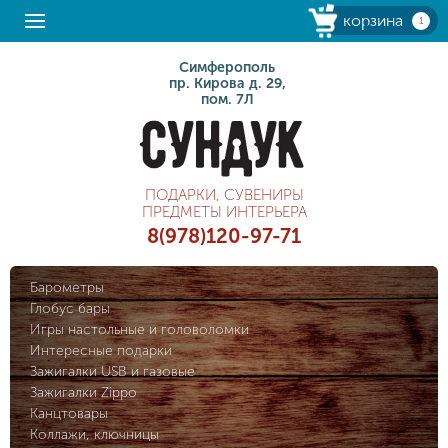
корзина
1
Симферополь
пр. Кирова д. 29,
пом. 7Л
ПОДАРКИ, СУВЕНИРЫ
ПРЕДМЕТЫ ИНТЕРЬЕРА
8(978)120-97-71
Барометры
Глобус бары
Игры настольные и головоломки
Интересные подарки
Зажигалки USB и газовые
Зажигалки Zippo
Канцтовары
Коллажи, ключницы