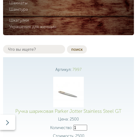
Шахматы
Шампура
Шкатулки
Украшения для женщин
поиск
Артикул:
7997
Ручка шариковая Parker Jotter Stainless Steel GT
Цена:
2500
Количество:
Стоимость:
2500