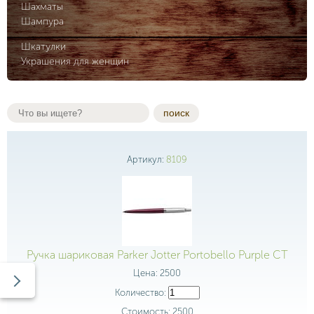
Шахматы
Шампура
Шкатулки
Украшения для женщин
поиск
Артикул:
8109
Ручка шариковая Parker Jotter Portobello Purple CT
Цена:
2500
Количество:
Стоимость:
2500