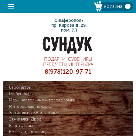
корзина
1
Симферополь
пр. Кирова д. 29,
пом. 7Л
ПОДАРКИ, СУВЕНИРЫ
ПРЕДМЕТЫ ИНТЕРЬЕРА
8(978)120-97-71
Барометры
Глобус бары
Игры настольные и головоломки
Интересные подарки
Зажигалки USB и газовые
Зажигалки Zippo
Канцтовары
Коллажи, ключницы