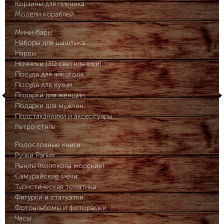
Корзины для пикника
Модели кораблей
Мини-бары
Наборы для шашлыка
Нарды
Ночники (3D светильники)
Посуда для алкоголя
Посуда для кухни
Подарки для женщин
Подарки для мужчин
Подстаканники и аксессуары
Ретро стиль
Родословные книги
Ручки Parker
Рынды (Колокола морские)
Самурайские мечи
Туристическая тематика
Фигурки и статуэтки
Фотоальбомы и фоторамки
Часы