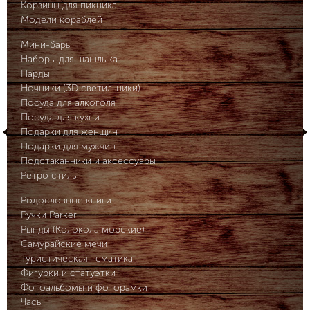
Корзины для пикника
Модели кораблей
Мини-бары
Наборы для шашлыка
Нарды
Ночники (3D светильники)
Посуда для алкоголя
Посуда для кухни
Подарки для женщин
Подарки для мужчин
Подстаканники и аксессуары
Ретро стиль
Родословные книги
Ручки Parker
Рынды (Колокола морские)
Самурайские мечи
Туристическая тематика
Фигурки и статуэтки
Фотоальбомы и фоторамки
Часы