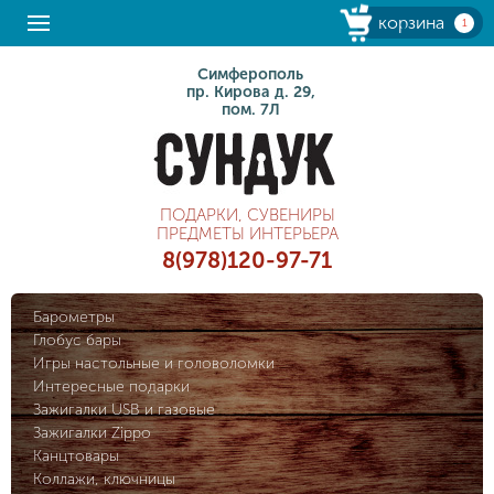
корзина
1
Симферополь
пр. Кирова д. 29,
пом. 7Л
ПОДАРКИ, СУВЕНИРЫ
ПРЕДМЕТЫ ИНТЕРЬЕРА
8(978)120-97-71
Барометры
Глобус бары
Игры настольные и головоломки
Интересные подарки
Зажигалки USB и газовые
Зажигалки Zippo
Канцтовары
Коллажи, ключницы