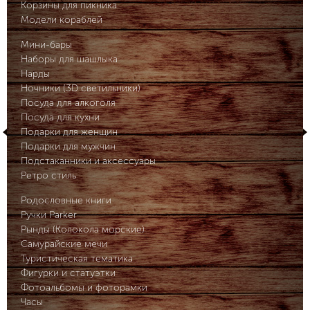
Корзины для пикника
Модели кораблей
Мини-бары
Наборы для шашлыка
Нарды
Ночники (3D светильники)
Посуда для алкоголя
Посуда для кухни
Подарки для женщин
Подарки для мужчин
Подстаканники и аксессуары
Ретро стиль
Родословные книги
Ручки Parker
Рынды (Колокола морские)
Самурайские мечи
Туристическая тематика
Фигурки и статуэтки
Фотоальбомы и фоторамки
Часы