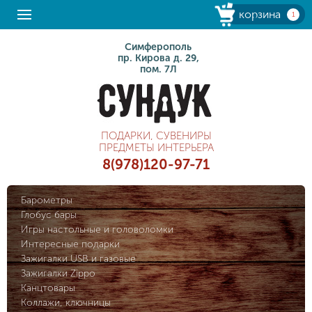
корзина
1
Симферополь
пр. Кирова д. 29,
пом. 7Л
ПОДАРКИ, СУВЕНИРЫ
ПРЕДМЕТЫ ИНТЕРЬЕРА
8(978)120-97-71
Барометры
Глобус бары
Игры настольные и головоломки
Интересные подарки
Зажигалки USB и газовые
Зажигалки Zippo
Канцтовары
Коллажи, ключницы