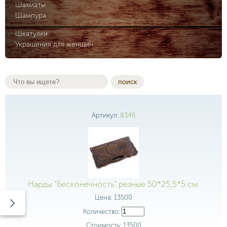
Шахматы
Шампура
Шкатулки
Украшения для женщин
поиск
Артикул:
8346
Нарды "Бесконечность" резные 50*25,5*5 см.
Цена:
13500
Количество:
Стоимость:
13500