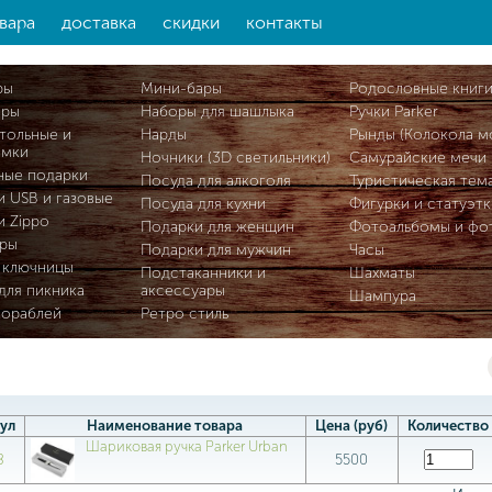
вара
доставка
скидки
контакты
ры
Мини-бары
Родословные книг
ары
Наборы для шашлыка
Ручки Parker
тольные и
Нарды
Рынды (Колокола м
омки
Ночники (3D светильники)
Самурайские мечи
ные подарки
Посуда для алкоголя
Туристическая тем
и USB и газовые
Посуда для кухни
Фигурки и статуэтк
и Zippo
Подарки для женщин
Фотоальбомы и фо
ры
Подарки для мужчин
Часы
 ключницы
Подстаканники и
Шахматы
для пикника
аксессуары
Шампура
кораблей
Ретро стиль
ул
Наименование товара
Цена (руб)
Количество
Шариковая ручка Parker Urban
8
5500