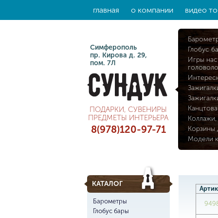
главная
о компании
видео то
Баромет
Симферополь
Глобус б
пр. Кирова д. 29,
Игры нас
пом. 7Л
головол
Интерес
Зажигалк
Зажигалк
Канцтова
ПОДАРКИ, СУВЕНИРЫ
ПРЕДМЕТЫ ИНТЕРЬЕРА
Коллажи,
8(978)120-97-71
Корзины 
Модели 
КАТАЛОГ
Артик
Барометры
949
Глобус бары