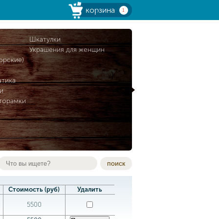
корзина
1
и
Шкатулки
Украшения для женщин
орские)
атика
и
торамки
поиск
Стоимость (руб)
Удалить
5500