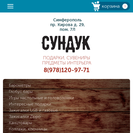
корзина
1
Симферополь
пр. Кирова д. 29,
пом. 7Л
ПОДАРКИ, СУВЕНИРЫ
ПРЕДМЕТЫ ИНТЕРЬЕРА
8(978)120-97-71
Барометры
Глобус бары
Игры настольные и головоломки
Интересные подарки
Зажигалки USB и газовые
Зажигалки Zippo
Канцтовары
Коллажи, ключницы