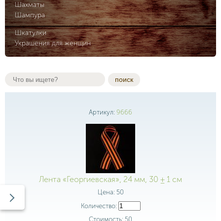
Шахматы
Шампура
Шкатулки
Украшения для женщин
поиск
Артикул:
9666
Лента «Георгиевская», 24 мм, 30 ± 1 см
Цена:
50
Количество:
Стоимость:
50