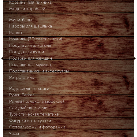
Корзины для пикника
Модели кораблей
Мини-бары
Наборы для шашлыка
Нарды
Ночники (3D светильники)
Посуда для алкоголя
Посуда для кухни
Подарки для женщин
Подарки для мужчин
Подстаканники и аксессуары
Ретро стиль
Родословные книги
Ручки Parker
Рынды (Колокола морские)
Самурайские мечи
Туристическая тематика
Фигурки и статуэтки
Фотоальбомы и фоторамки
Часы