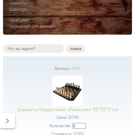
Шахматы
Шампура
Шкатулки
Украшения для женщин
поиск
Артикул:
9782
Шахматы подарочные «Римские» 55*55*3 см
Цена:
11700
Количество:
Стоимость:
11700