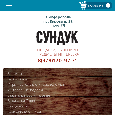
корзина
1
Симферополь
пр. Кирова д. 29,
пом. 7Л
ПОДАРКИ, СУВЕНИРЫ
ПРЕДМЕТЫ ИНТЕРЬЕРА
8(978)120-97-71
Барометры
Глобус бары
Игры настольные и головоломки
Интересные подарки
Зажигалки USB и газовые
Зажигалки Zippo
Канцтовары
Коллажи, ключницы