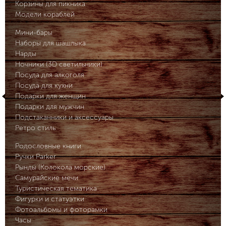
Корзины для пикника
Модели кораблей
Мини-бары
Наборы для шашлыка
Нарды
Ночники (3D светильники)
Посуда для алкоголя
Посуда для кухни
Подарки для женщин
Подарки для мужчин
Подстаканники и аксессуары
Ретро стиль
Родословные книги
Ручки Parker
Рынды (Колокола морские)
Самурайские мечи
Туристическая тематика
Фигурки и статуэтки
Фотоальбомы и фоторамки
Часы