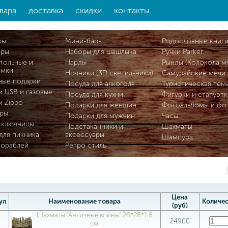
вара
доставка
скидки
контакты
ры
Мини-бары
Родословные книг
ары
Наборы для шашлыка
Ручки Parker
тольные и
Нарды
Рынды (Колокола м
омки
Ночники (3D светильники)
Самурайские мечи
ные подарки
Посуда для алкоголя
Туристическая тем
и USB и газовые
Посуда для кухни
Фигурки и статуэтк
и Zippo
Подарки для женщин
Фотоальбомы и фо
ры
Подарки для мужчин
Часы
 ключницы
Подстаканники и
Шахматы
для пикника
аксессуары
Шампура
кораблей
Ретро стиль
Цена
ул
Наименование товара
Количе
(руб)
Шахматы "Античные войны" 28*28*1.8
24900
см.