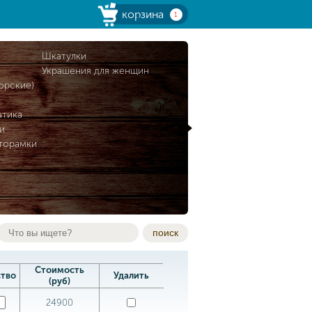
корзина
1
и
Шкатулки
Украшения для женщин
орские)
атика
и
торамки
поиск
Стоимость
ство
Удалить
(руб)
24900