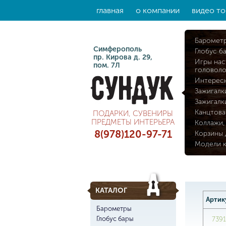
главная
о компании
видео то
Баромет
Симферополь
Глобус б
пр. Кирова д. 29,
Игры нас
пом. 7Л
головол
Интерес
Зажигалк
Зажигалк
Канцтова
ПОДАРКИ, СУВЕНИРЫ
ПРЕДМЕТЫ ИНТЕРЬЕРА
Коллажи,
8(978)120-97-71
Корзины 
Модели 
КАТАЛОГ
Артик
Барометры
Глобус бары
7391