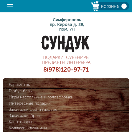
корзина
1
Симферополь
пр. Кирова д. 29,
пом. 7Л
ПОДАРКИ, СУВЕНИРЫ
ПРЕДМЕТЫ ИНТЕРЬЕРА
8(978)120-97-71
Барометры
Глобус бары
Игры настольные и головоломки
Интересные подарки
Зажигалки USB и газовые
Зажигалки Zippo
Канцтовары
Коллажи, ключницы