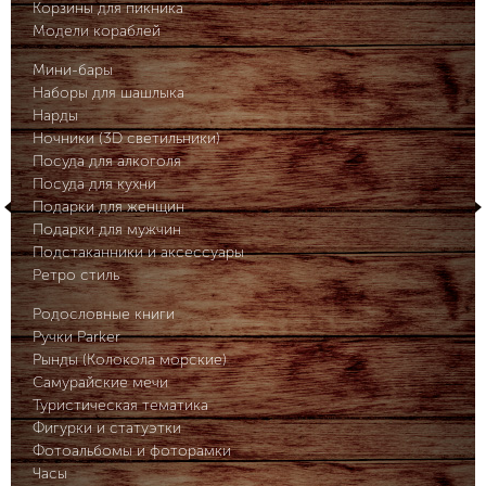
Корзины для пикника
Модели кораблей
Мини-бары
Наборы для шашлыка
Нарды
Ночники (3D светильники)
Посуда для алкоголя
Посуда для кухни
Подарки для женщин
Подарки для мужчин
Подстаканники и аксессуары
Ретро стиль
Родословные книги
Ручки Parker
Рынды (Колокола морские)
Самурайские мечи
Туристическая тематика
Фигурки и статуэтки
Фотоальбомы и фоторамки
Часы