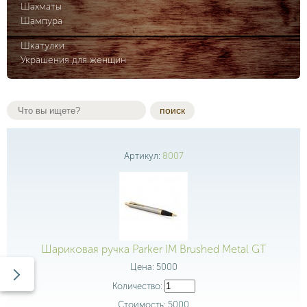
Шахматы
Шампура
Шкатулки
Украшения для женщин
поиск
Артикул:
8007
Шариковая ручка Parker IM Brushed Metal GT
Цена:
5000
Количество:
Стоимость:
5000