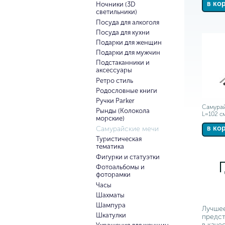
в ко
Ночники (3D
светильники)
Посуда для алкоголя
Посуда для кухни
Подарки для женщин
Подарки для мужчин
Подстаканники и
аксессуары
Ретро стиль
Родословные книги
Ручки Parker
Самурай
Рынды (Колокола
L=102 с
морские)
в ко
Самурайские мечи
Туристическая
тематика
Фигурки и статуэтки
Фотоальбомы и
фоторамки
Часы
Шахматы
Шампура
Лучшее
Шкатулки
предст
в каче