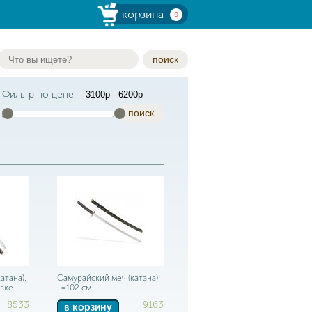
корзина
0
поиск
Фильтр по цене:
поиск
атана),
Самурайский меч (катана),
авке
L=102 см
8533
9163
в корзину