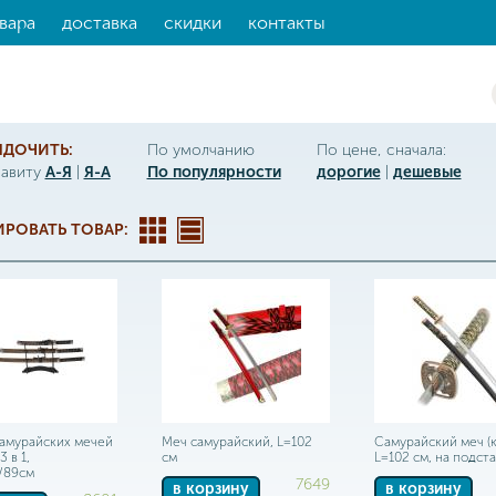
вара
доставка
скидки
контакты
ЯДОЧИТЬ:
По умолчанию
По цене, сначала:
фавиту
А-Я
|
Я-А
По популярности
дорогие
|
дешевые
РОВАТЬ ТОВАР:
амурайских мечей
Меч самурайский, L=102
Самурайский меч (к
3 в 1,
см
L=102 см, на подст
/89см
7649
в корзину
в корзину