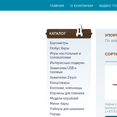
главная
о компании
видео то
КАТАЛОГ
УПОР
По ал
Барометры
Глобус бары
Игры настольные и
СОРТИ
головоломки
Интересные подарки
Зажигалки USB и
газовые
Зажигалки Zippo
Канцтовары
Коллажи, ключницы
Корзины для пикника
Модели кораблей
Мини-бары
Набор с
(катана) 
Наборы для шашлыка
L=47/70
Нарды