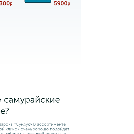
300
5900
р
р
е самурайские
е?
дарокв «Сундук» В ассортименте
кой клинок очень хорошо подойдет
 в наборе на красивой подставке -