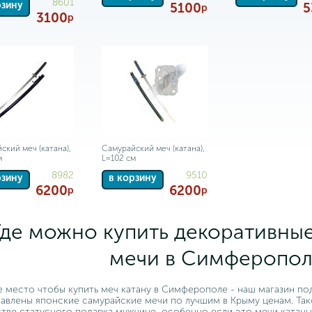
8601
рзину
5100
5
р
3100
р
ский меч (катана),
Самурайский меч (катана),
м
L=102 см
8982
9510
рзину
в корзину
6200
6200
р
р
Где можно купить декоративны
мечи в Симферопол
 место чтобы купить меч катану в Симферополе - наш магазин по
авлены японские самурайские мечи по лучшим в Крыму ценам. Та
стве статусного подарка мужчине, особенно если это мечи катаны